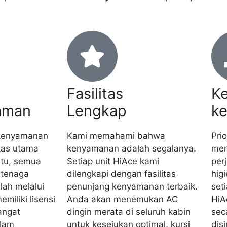
i
Fasilitas
Ke
aman
Lengkap
k
kenyamanan
Kami memahami bahwa
Pri
tas utama
kenyamanan adalah segalanya.
men
itu, semua
Setiap unit HiAce kami
per
 tenaga
dilengkapi dengan fasilitas
hig
lah melalui
penunjang kenyamanan terbaik.
seti
emiliki lisensi
Anda akan menemukan AC
HiA
angat
dingin merata di seluruh kabin
sec
lam
untuk kesejukan optimal, kursi
dis