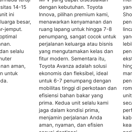
sitas 14-15
dengan kebutuhan. Toyota
yang
it ini
Innova, pilihan premium kami,
Sho
luarga besar,
menawarkan kenyamanan dan
pen
ar-jemput.
ruang lapang untuk hingga 7-8
lin
optimal
penumpang, sangat cocok untuk
yan
nan.
perjalanan keluarga atau bisnis
leb
dan selalu
yang mengutamakan kelas dan
pen
muter
fitur modern. Sementara itu,
eks
lanan aman,
Toyota Avanza adalah solusi
hin
en untuk
ekonomis dan fleksibel, ideal
mam
nda.
untuk 6-7 penumpang dengan
pen
mobilitas tinggi di perkotaan dan
rom
efisiensi bahan bakar yang
uni
prima. Kedua unit selalu kami
sec
jaga dalam kondisi prima,
per
menjamin perjalanan Anda
kab
aman, nyaman, dan efisien
kea