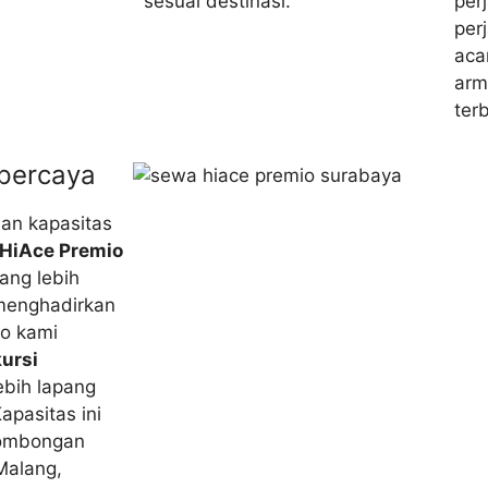
sesuai destinasi.
per
per
aca
arm
ter
percaya
an kapasitas
 HiAce Premio
ang lebih
 menghadirkan
io kami
kursi
ebih lapang
pasitas ini
 rombongan
Malang,