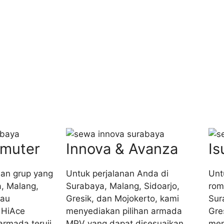
muter
Innova & Avanza
Is
nan grup yang
Untuk perjalanan Anda di
Unt
a, Malang,
Surabaya, Malang, Sidoarjo,
rom
tau
Gresik, dan Mojokerto, kami
Sur
 HiAce
menyediakan pilihan armada
Gre
rmada teruji
MPV yang dapat disesuaikan
men