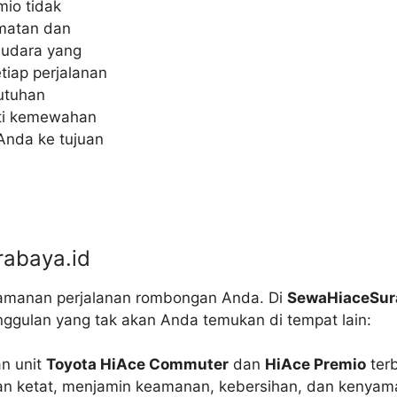
mio tidak
amatan dan
 udara yang
tiap perjalanan
utuhan
ati kemewahan
Anda ke tujuan
abaya.id
yamanan perjalanan rombongan Anda. Di
SewaHiaceSur
gulan yang tak akan Anda temukan di tempat lain:
n unit
Toyota HiAce Commuter
dan
HiAce Premio
terb
tan ketat, menjamin keamanan, kebersihan, dan kenyam