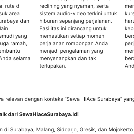
i rute di
reclining yang nyaman, serta
mem
suk area
sistem audio-video terkini untuk
kurs
urabaya dan
hiburan sepanjang perjalanan.
har
lain
Fasilitas ini dirancang untuk
keb
mudi yang
memastikan setiap momen
ber
 juga ramah,
perjalanan rombongan Anda
per
membantu
menjadi pengalaman yang
mer
 Anda selama
menyenangkan dan tak
ber
terlupakan.
And
nya relevan dengan konteks “Sewa HiAce Surabaya” yang
aik dari SewaHiaceSurabaya.id!
di Surabaya, Malang, Sidoarjo, Gresik, dan Mojokert