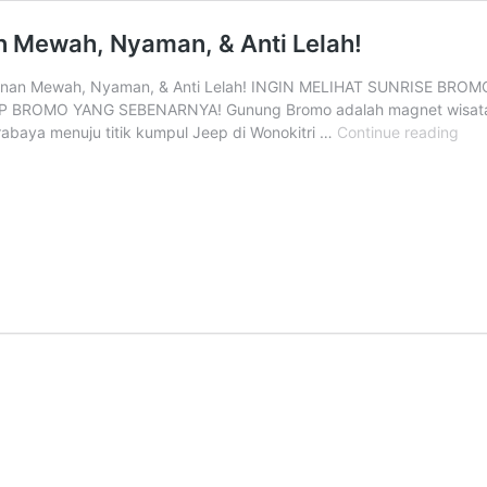
n Mewah, Nyaman, & Anti Lelah!
alanan Mewah, Nyaman, & Anti Lelah! INGIN MELIHAT SUNRISE 
P BROMO YANG SEBENARNYA! Gunung Bromo adalah magnet wisata u
Sew
rabaya menuju titik kumpul Jeep di Wonokitri …
Continue reading
Hia
Sur
Bro
Per
Mew
Nya
&
Anti
Lela