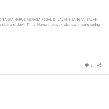
BROMO TANPA HARUS MERASA PEGAL DI JALAN? JANGAN SALAH
tama di Jawa Timur. Namun, banyak wisatawan yang sering
a
ce
abaya
mo:
jalanan
ah,
man,
Comment
2
h!